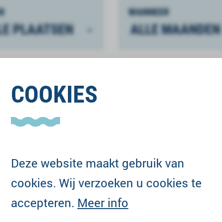
R
WANNEER
COOKIES
donderdag 4 april 2024, 20:00 u
ONNE-
Zalencentrum De Parel
Deze website maakt gebruik van
Gratis
cookies. Wij verzoeken u cookies te
accepteren.
Meer info