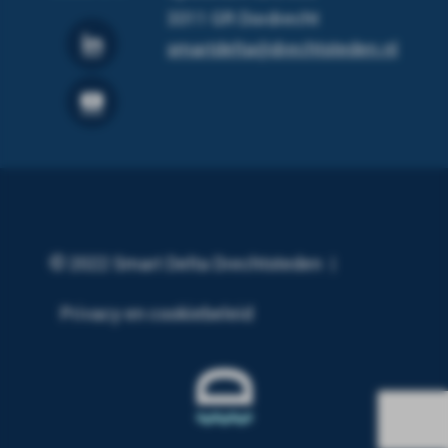
3311 GR Dordrecht
smartdelta@drechtsteden.nl
2022 Smart Delta Drechtsteden
Privacy en cookiebeleid