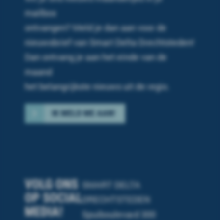
mailbox
ontvangen? Meld je dan aan voor de
nieuwsbrief van Smart Delta Drechtsteden!
Dan ontvang je
aan het einde van de
maand
het belangrijkste
nieuws uit de regio.
IK MELD ME AAN!
VOLG ONS
SMART DELTA
OP SOCIAL
DRECHTSTEDEN
MEDIA!
Spuiboulevard 300