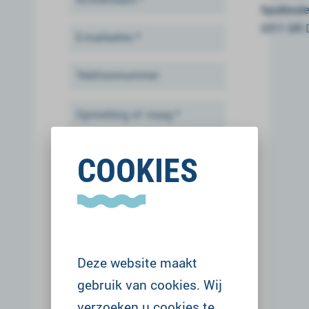
Spuiboule
3311 GR 
COOKIES
Deze website maakt
Velden met een * zijn verplicht
gebruik van cookies. Wij
verzoeken u cookies te