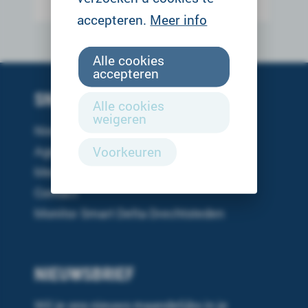
accepteren.
Meer info
Alle cookies
accepteren
SNEL NAAR
Alle cookies
weigeren
Nieuws
Voorkeuren
Agenda
Mediakit
Contact
Monitor Smart Delta Drechtsteden
NIEUWSBRIEF
Wil je ons nieuws maandelijks in je