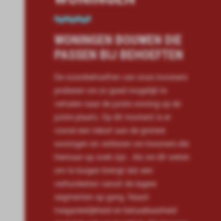
WONINGEN BOUWEN DIE
PASSEN BIJ BEHOEFTEN
De
woon
behoefte
n van onze inwoners
proberen we zo goed mogelijk te
vertalen naar de juiste woning op de
juiste plaats. Op dit moment is er
vooral een tekort aan de grotere
woningen en verliezen we inwoners die
hiernaar
op zoek zijn
.
Als we
dit weten
om te buigen
brengt dat een
verhuisketen
vanuit de lagere
segmenten op gang.
Naast
toegankelijkheid en betaalbaarheid