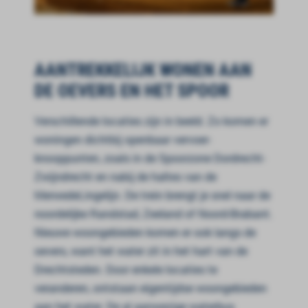
AANTREKKELIJK WONEN AAN
DE OEVERS EN HET SPOOR
Verschillende locaties zijn in beeld. Zo komen er
woningen dichtbij openbaar vervoer-
knooppunten, zoals in de Spoorzone Dordrecht-
Zwijndrecht en nabij de haltes van de
MerwedeLingelijn
. De trein brengt je snel naar de
noordelijke Randstad, Zeeland of Noord-Brabant.
Nieuwe woongebieden komen er ook langs de
oevers, want het water zit in het hart van de
Drechtsteden. Door enkele locaties te
veranderen, ontstaan eigentijdse woongebieden
aan het water. De al aanwezige waterbus