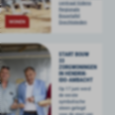
centraal tijdens
Regionale
Bouwtafel
WONEN
Drechtsteden
START BOUW
33
ZORGWONINGEN
IN HENDRIK-
IDO-AMBACHT
Op 17 juni werd
de eerste
symbolische
steen gelegd
voor de start van