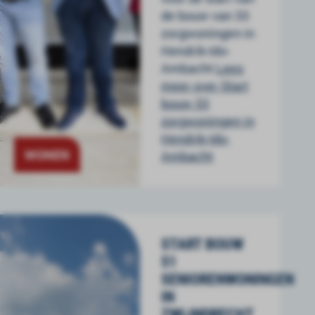
de bouw van 33
zorgwoningen in
Hendrik-Ido-
Ambacht
Lees
meer over Start
bouw 33
zorgwoningen in
Hendrik-Ido-
WONEN
Ambacht
START BOUW
51
SENIORENWONINGEN
IN
ZWIJNDRECHT