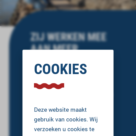
ZIJ WERKEN MEE
AAN MEER
WONINGEN
COOKIES
Smart Delta Drechtsteden werkt
samen met verschillende partners aan
meer woningen, zoals de provincie en
Deze website maakt
woningcorporaties. Zo gaan we slim
gebruik van cookies. Wij
samen vooruit.
verzoeken u cookies te