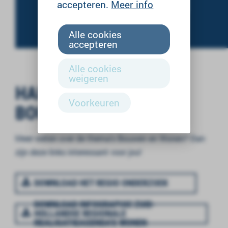
BEKIJK DE PARTNERS
accepteren.
Meer info
Alle cookies
accepteren
Alle cookies
weigeren
HANDIGE LINKS OVER
Voorkeuren
BOUWEN EN WONEN
Meer weten over
de
thema
's
Bouwen en Wonen? Dan
zijn deze links interessant voor jou!
DOWNLOAD HET REGIO ONDERZOEK
DOWNLOAD INFOGRAPHIC ZUID-
HOLLANDSE REGIONALE
REALISATIEAGENDA'S WONEN