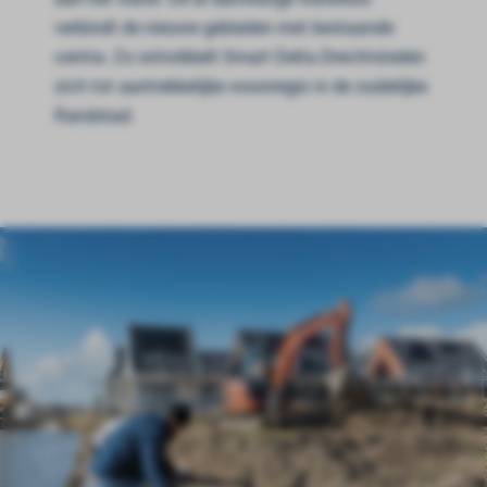
verbindt de nieuwe gebieden met bestaande
centra.
Zo ontwikkelt
Smart Delta Drechtsteden
zich tot aantrekkelijke woonregio in de zuidelijke
Randstad.