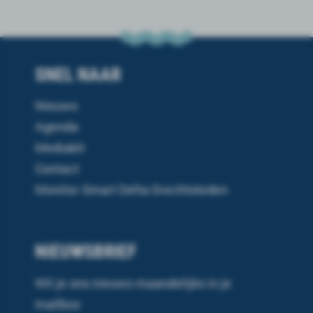
SNEL NAAR
Nieuws
Agenda
Mediakit
Contact
Monitor Smart Delta Drechtsteden
NIEUWSBRIEF
Wil je ons nieuws maandelijks in je
mailbox