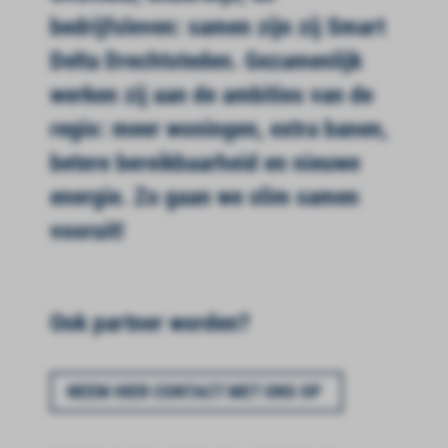
bedrijfsleven: samen zijn zij Smart
Delta Drechtsteden. Gezamenlijk
werken zij aan de ambities van de
regio: meer woningen, extra banen,
betere bereikbaarheid en nieuwe
energie. Zo gaan we slim samen
vooruit!
Ook partner worden?
NEEM HIER CONTACT MET ONS OP