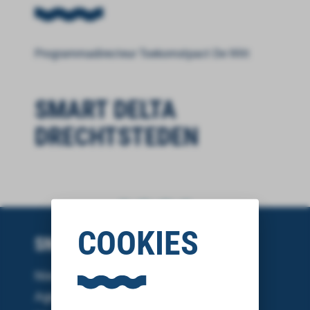
Programmadirecteur Toekomstpact De Witt
SMART DELTA
DRECHTSTEDEN
COOKIES
SNEL NAAR
Nieuws
Agenda