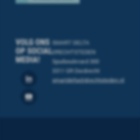
VOLG ONS
SMART DELTA
OP SOCIAL
DRECHTSTEDEN
MEDIA!
Spuiboulevard 300
3311 GR Dordrecht
smartdelta@drechtsteden.nl