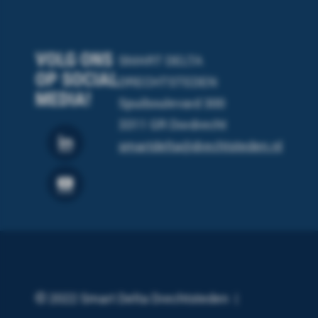
VOLG ONS
SMART DELTA
OP SOCIAL
DRECHTSTEDEN
MEDIA!
Spuiboulevard 300
3311 GR Dordrecht
smartdelta@drechtsteden.nl
2022 Smart Delta Drechtsteden