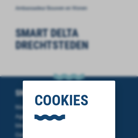
Ambassadeur Bouwen en Wonen
SMART DELTA
DRECHTSTEDEN
SNEL NAAR
COOKIES
Nieuws
Agenda
Mediakit
Contact