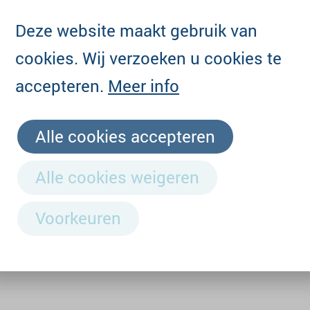
Deze website maakt gebruik van
cookies. Wij verzoeken u cookies te
accepteren.
Meer info
Alle cookies accepteren
Tube Centre, Lindtsedijk 100, 3336 LE Zwijndrecht
Alle cookies weigeren
Voorkeuren
rstaande button.