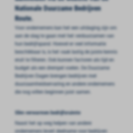
Nationale Duurzame Bedrijven
Route.
Voor ondernemers kan het een uitdaging zijn om
aan de slag te gaan met het verduurzamen van
hun bedrijfspand. Hoewel er veel informatie
beschikbaar is, is het vaak lastig de juiste kennis
eruit te filteren. Ook kunnen factoren als tijd en
budget als een drempel voelen. De Duurzame
Bedrijven Dagen brengen bedrijven met
duurzaamheidservaring en andere ondernemers
die nog willen beginnen juist samen.
Slim verwarmen bedrijfsruimte
Naast het op weg helpen van andere
ondernemers levert deelname voor bedrijven