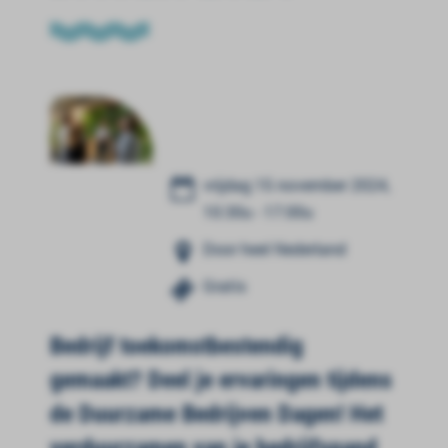
vrijdag 15 november 2024,
10:30u - 17:00u
Door heel Nederland
Gratis
Bedrijf toekomstbestendig
gemaakt? Deel je ervaringen tijdens
de Duurzame Bedrijven Dagen! Het