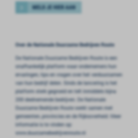
MELD JE HIER AAN
Over de Nationale Duurzame Bedrijven Route
De Nationale Duurzame Bedrijven Route is een
onafhankelijk platform waar ondernemers hun
ervaringen, tips en vragen over het verduurzamen
van hun bedrijf delen. Sinds de lancering is het
platform sterk gegroeid en telt inmiddels bijna
200 deelnemende bedrijven. De Nationale
Duurzame Bedrijven Route werkt samen met
gemeenten, provincies en de Rijksoverheid. Meer
informatie is te vinden op:
www.duurzamebedrijvenroute.nl