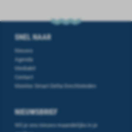
SNEL NAAR
Nieuws
Agenda
Mediakit
Contact
Monitor Smart Delta Drechtsteden
NIEUWSBRIEF
Wil je ons nieuws maandelijks in je