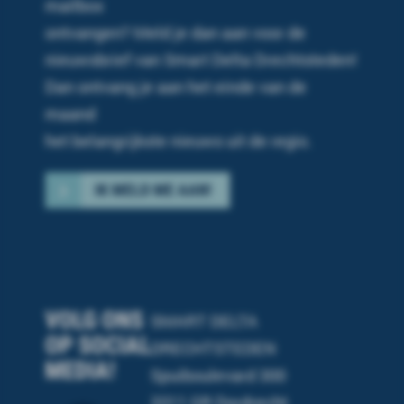
mailbox
ontvangen? Meld je dan aan voor de
nieuwsbrief van Smart Delta Drechtsteden!
Dan ontvang je
aan het einde van de
maand
het belangrijkste
nieuws uit de regio.
IK MELD ME AAN!
VOLG ONS
SMART DELTA
OP SOCIAL
DRECHTSTEDEN
MEDIA!
Spuiboulevard 300
3311 GR Dordrecht