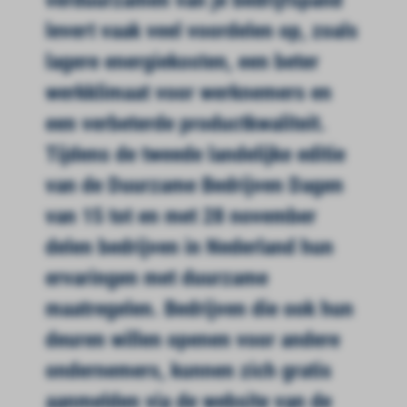
verduurzamen van je bedrijfspand
levert vaak veel voordelen op, zoals
lagere energiekosten, een beter
werkklimaat voor werknemers en
een verbeterde productkwaliteit.
Tijdens de tweede landelijke editie
van de Duurzame Bedrijven Dagen
van 15 tot en met 28 november
delen bedrijven in Nederland hun
ervaringen met duurzame
maatregelen. Bedrijven die ook hun
deuren willen openen voor andere
ondernemers, kunnen zich gratis
aanmelden via de website van de